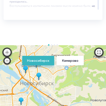
приходилось…
Воспользоваться контактными линзами мысли конечно были, но
я панически боялась любых манипуляций с глазами, т.к. глаза
были для меня всегда чем-то особенно неприкасаемым. Поэтому
сама мысль о том, что мне придется собственными руками что-то
с ними делать, закладывать нечто внутрь, тем более прикасаться
непосредственно к глазу, приводила меня в полный ужас. Что
говорить о линзах, если я даже при закапывании глазных капель
вздрагиваю, такая чувствительность высокая, а тут линзу
самостоятельно одеть и снять. Так что этот способ я отвергала.
Думала сделать лазерную коррекцию, но страх опять победил –
все-таки глаза, вдруг будут осложнения … Риск ведь всегда есть,
что бы там врачи не говорили.
Когда узнала о ОК-линзах долго «примеряла их на себя». И
Новосибирск
Кемерово
наверно опять бы отступила, но первым их начал использовать
мой муж, на личном примере продемонстрировав, как это
действительно просто, не больно и абсолютно не страшно. И я
решилась. Первые дни было не очень комфортно от ощущения,
что в глазу что-то находится, но через некоторое время все
прошло, глаза привыкли быстро, и я перестала замечать линзы.
Кстати, мои страхи по поводу как самостоятельно их одевать и
снимать прошли тоже быстро, через неделю уже ничего не
напоминало мне о них. Сейчас весь процесс занимает у меня
считанные секунды. Никакого дискомфорта, связанного с
ношением и снятием линз я не испытываю. Во время