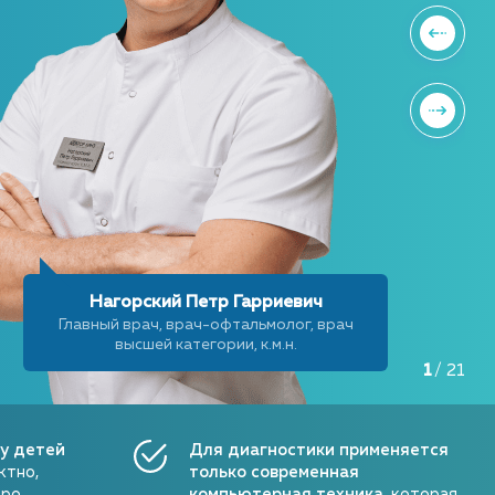
Нагорский Петр Гарриевич
Главный врач, врач-офтальмолог, врач
высшей категории, к.м.н.
1
/
21
 у детей
Для диагностики применяется
ктно,
только современная
тро
компьютерная техника
, которая