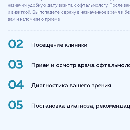
назначим удобную дату визита к офтальмологу. После в
и визиткой. Вы попадете к врачу в назначенное время и б
Жовнер Татьяна Александровна
вам и напомним о приеме.
Врач-офтальмолог
02
Посещение клиники
Твердохлеб Анна Александровна
Врач-офтальмолог
03
Прием и осмотр врача офтальмол
Кунц Юлия Игоревна
04
Диагностика вашего зрения
Врач-офтальмолог
05
Постановка диагноза, рекомендац
Петухова Наталья Игоревна
Врач-офтальмолог