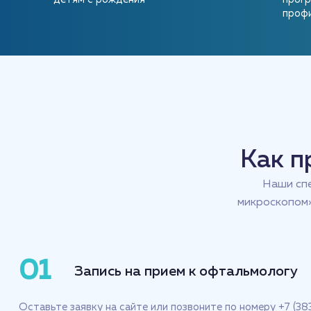
Заведующая, врач-офтальмолог
проф
Филимонова Валерия Александровна
Ведущий специалист
Ламбина Татьяна Александровна
Заведующая, врач-офтальмолог
Как п
Наши спе
микроскопом»
Максимова Анастасия Викторовна
Врач-офтальмолог
01
Запись на прием к офтальмологу
Морковина Светлана Леонидовна
Заведующая, врач-офтальмолог
Оставьте заявку на сайте или позвоните по номеру +7 (38