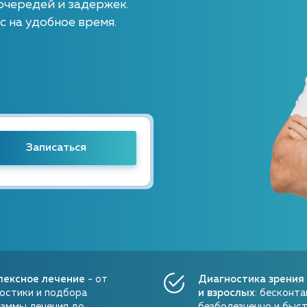
очередей и задержек.
с на удобное время.
а Васильевна
г, врач высшей
ории
лексное лечение
- от
Диагностика зрения
остики и подбора
и взрослых
: бесконта
аммы лечения до
безболезненно и быс