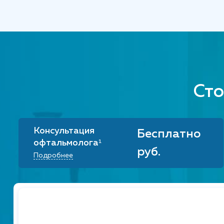
Ходкевич Полина Александровна
Врач-офтальмолог
Отмахова Екатерина Сергеевна
Врач-офтальмолог
Сто
Беленко Римма Васильевна
Консультация
Бесплатно
Врач-офтальмолог
офтальмолога¹
руб.
Подробнее
Корзилова Анастасия Сергеевна
Врач-офтальмолог