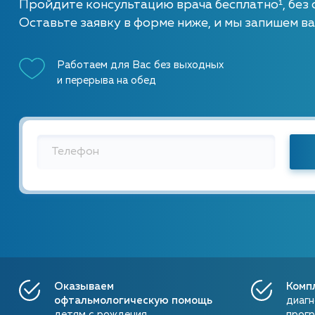
Пройдите консультацию врача бесплатно¹, без 
Оставьте заявку в форме ниже, и мы запишем ва
Работаем для Вас без выходных
и перерыва на обед
Кукеева Галин
Врач-офтальмоло
катег
Кукеева Галина Васильевна
Врач-офтальмолог, врач высшей категории
Оказываем
Комп
офтальмологическую помощь
диагн
Гаан Яна Александровна
детям с рождения
прогр