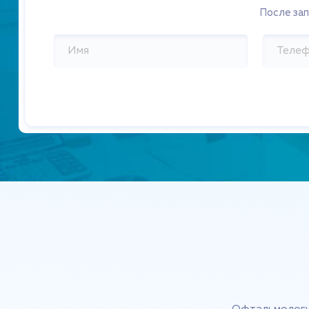
Мидеда Анна Андреевна
После за
Врач-офтальмолог
Зюлина Ирина Георгиевна
Врач-офтальмолог
Гусева Галина Александровна
Врач-офтальмолог
Злобина Мария Михайловна
Врач-офтальмолог
Казанцева Ксения Сергеевна
Врач-офтальмолог