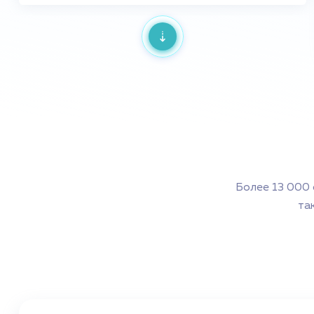
Ламбина Татьяна Александровна
Заведующая, врач-офтальмолог
Максимова Анастасия Викторовна
Врач-офтальмолог
Более 13 000 
Морковина Светлана Леонидовна
Заведующая, врач-офтальмолог
та
Жовнер Татьяна Александровна
Врач-офтальмолог