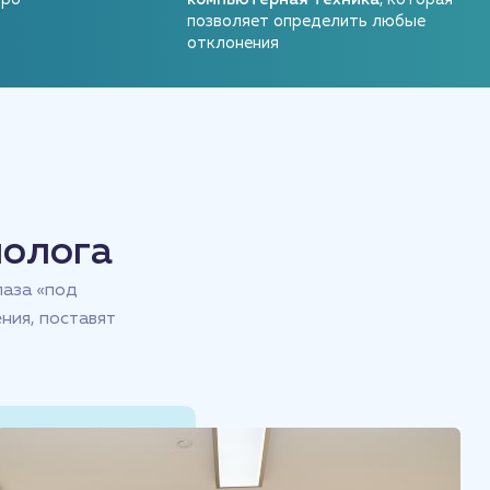
позволяет определить любые
отклонения
молога
лаза «под
ния, поставят