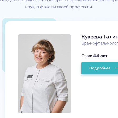
в «Доктор Линз» – это не просто врачи высшей категор
наук, а фанаты своей профессии.
Кукеева Гали
Врач-офтальмолог,
Стаж
44 лет
Подробнее